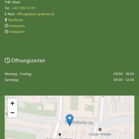
1140 Wien
Tel.:
+43 1 914 13 00
E-Mail:
office@deko-grabner.at
facebook

instagram

instagram

Öffnungszeiten

Montag - Freitag
09:00 - 18:00
Samstag
09:00 - 12:00