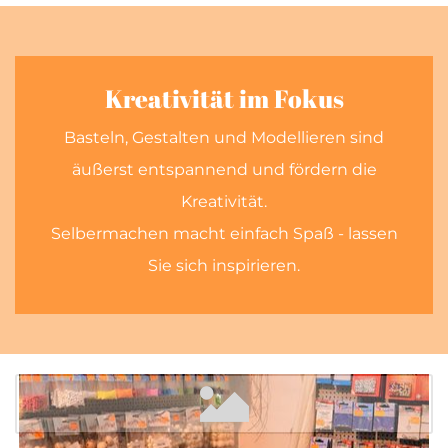
Kreativität im Fokus
Basteln, Gestalten und Modellieren sind
äußerst entspannend und fördern die
Kreativität.
Selbermachen macht einfach Spaß - lassen
Sie sich inspirieren.